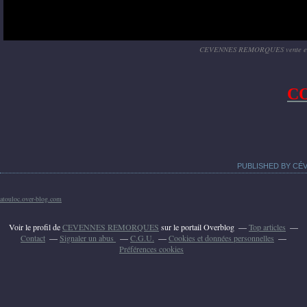
CEVENNES REMORQUES vente et loc
C
PUBLISHED BY C
atouloc.over-blog.com
Voir le profil de
CEVENNES REMORQUES
sur le portail Overblog
Top articles
Contact
Signaler un abus
C.G.U.
Cookies et données personnelles
Préférences cookies